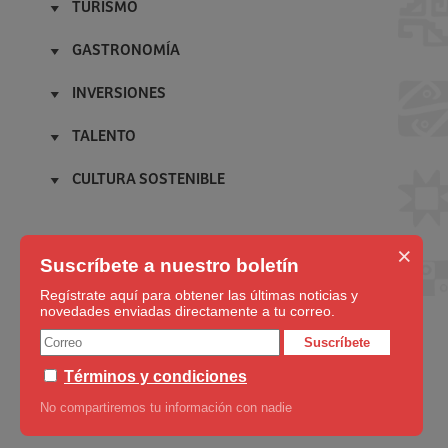
Licenciatarios
TURISMO
Superfoods Peru
Film in Peru
Inicio
Alpaca del Perú
Campañas
GASTRONOMÍA
Patrimonio de la humanidad
Cafés del Perú
Embajadores
Inicio
Maravilla del mundo moderno
Pisco Spirit of Peru
INVERSIONES
Amigos del Perú
Productos Oriundos
Blog
PeruXpert
Inicio
Blog
Cocinas regionales
Noticias
TALENTO
Oficinas Comerciales
Negocios
Noticias
Restaurantes en el mundo
Inicio
Blog
Blog
Reconocimientos
CULTURA SOSTENIBLE
Arte y Cultura
Noticias
Noticias
Blog
Inicio
Moda
Contacto
Noticias
Blog
Música
×
Noticias
Suscríbete a nuestro boletín
Cine
Deportes
Regístrate aquí para obtener las últimas noticias y
novedades enviadas directamente a tu correo.
Blog
Noticias
Suscríbete
Términos y condiciones
No compartiremos tu información con nadie