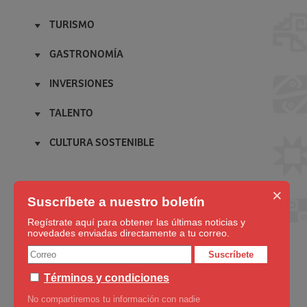
Acerca de
Inicio
Licenciatarios
TURISMO
Superfoods Peru
Film in Peru
Inicio
Alpaca del Perú
Campañas
GASTRONOMÍA
Patrimonio de la humanidad
Cafés del Perú
Embajadores
Inicio
Maravilla del mundo moderno
Pisco Spirit of Peru
INVERSIONES
Amigos del Perú
Productos Oriundos
Blog
PeruXpert
Inicio
Blog
Cocinas regionales
Noticias
TALENTO
Oficinas Comerciales
Negocios
Noticias
Restaurantes en el mundo
Inicio
Blog
Blog
Reconocimientos
CULTURA SOSTENIBLE
Arte y Cultura
Noticias
Noticias
Blog
Inicio
Moda
Contacto
Noticias
Blog
Música
×
Noticias
Suscríbete a nuestro boletín
Cine
Deportes
Regístrate aquí para obtener las últimas noticias y
novedades enviadas directamente a tu correo.
Blog
Noticias
Suscríbete
Términos y condiciones
No compartiremos tu información con nadie