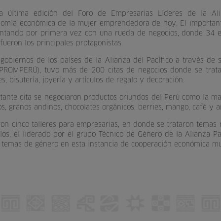
la última edición del Foro de Empresarias Líderes de la Al
omía económica de la mujer emprendedora de hoy. El important
ntando por primera vez con una rueda de negocios, donde 34 e
ueron los principales protagonistas.
 gobiernos de los países de la Alianza del Pacífico a través de 
PROMPERÚ), tuvo más de 200 citas de negocios donde se tratar
s, bisutería, joyería y artículos de regalo y decoración.
tante cita se negociaron productos oriundos del Perú como la ma
s, granos andinos, chocolates orgánicos, berries, mango, café y a
aron cinco talleres para empresarias, en donde se trataron temas
os, el liderado por el grupo Técnico de Género de la Alianza P
 temas de género en esta instancia de cooperación económica mult