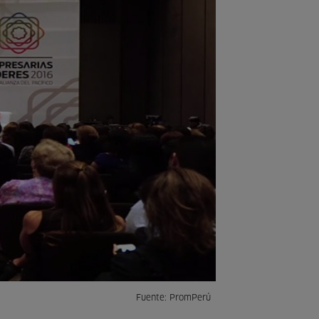
Fuente: PromPerú