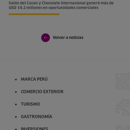
Salón del Cacao y Chocolate Internacional generó más de
USD 14.2 millones en oportunidades comerciales
Volver a noticias
MARCA PERÚ
Inicio
COMERCIO EXTERIOR
Acerca de
Inicio
Licenciatarios
TURISMO
Superfoods Peru
Film in Peru
Inicio
Alpaca del Perú
Campañas
GASTRONOMÍA
Patrimonio de la humanidad
Cafés del Perú
Embajadores
Inicio
Maravilla del mundo moderno
Pisco Spirit of Peru
INVERSIONES