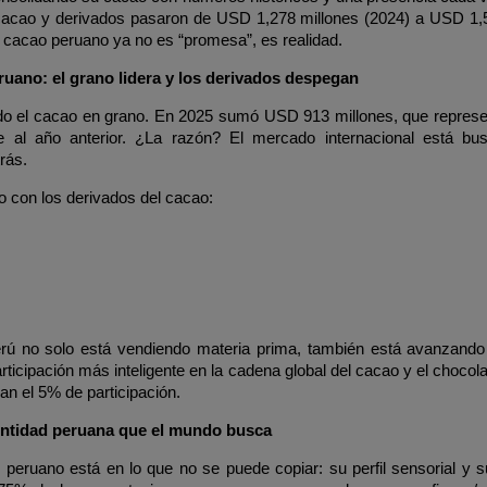
acao y derivados pasaron de USD 1,278 millones (2024) a USD 1,56
l cacao peruano ya no es “promesa”, es realidad.
uano: el grano lidera y los derivados despegan
ndo el cacao en grano. En 2025 sumó USD 913 millones, que represen
e al año anterior. ¿La razón? El mercado internacional está bu
rás.
o con los derivados del cacao:
rú no solo está vendiendo materia prima, también está avanzando 
ticipación más inteligente en la cadena global del cacao y el chocola
n el 5% de participación. 
dentidad peruana que el mundo busca
o peruano está en lo que no se puede copiar: su perfil sensorial y s