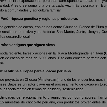
l 75% de las exportaciones peruanas corresponde a cacao fino y/o
alidad. A esto se suma una oferta cada vez más valorada en Europ
ado a comunidades y agricultura familiar. 
 Perú: riqueza genética y regiones productoras
ad genética de cacao, con grupos como Chuncho, Blanco de Piura y 
ue sostienen el cultivo y su historia: San Martín, Junín, Ucayali, C
ica desarrollo local.
 raíces antiguas que siguen vivas
oda reciente. Investigaciones en la Huaca Montegrande, en Jaén (Ca
ión de cacao de más de 5,000 años. Ese dato conecta perfecto con 
da.
 la vitrina europea para el cacao peruano
ú se proyecta en Chocoa (Ámsterdam), uno de los encuentros más im
aíses Bajos es un actor clave en el procesamiento de cacao en Europ
a, especialmente en temas de calidad y sostenibilidad.
actividades de relacionamiento y reuniones con compradores. Tambié
15 muestras de chocolate peruano, con productos provenientes de 