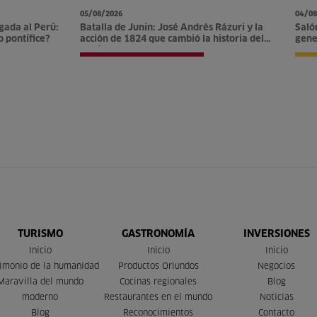
05/08/2026
04/08
gada al Perú:
Batalla de Junín: José Andrés Rázuri y la
Saló
o pontífice?
acción de 1824 que cambió la historia del
gene
Perú
opor
TURISMO
GASTRONOMÍA
INVERSIONES
Inicio
Inicio
Inicio
imonio de la humanidad
Productos Oriundos
Negocios
Maravilla del mundo
Cocinas regionales
Blog
moderno
Restaurantes en el mundo
Noticias
Blog
Reconocimientos
Contacto