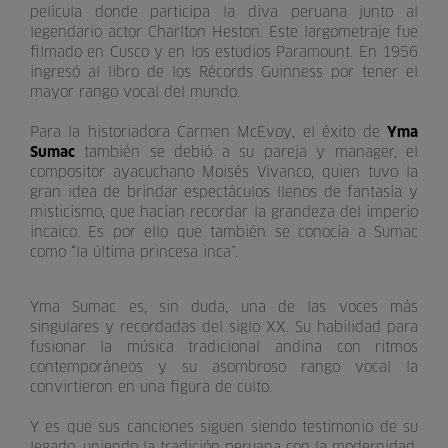
película donde participa la diva peruana junto al
legendario actor Charlton Heston. Este largometraje fue
filmado en Cusco y en los estudios Paramount. En 1956
ingresó al libro de los Récords Guinness por tener el
mayor rango vocal del mundo.
Para la historiadora Carmen McEvoy, el éxito de
Yma
Sumac
también se debió a su pareja y manager, el
compositor ayacuchano Moisés Vivanco, quien tuvo la
gran idea de brindar espectáculos llenos de fantasía y
misticismo, que hacían recordar la grandeza del imperio
incaico. Es por ello que también se conocía a Sumac
como “la última princesa inca”.
Yma Sumac es, sin duda, una de las voces más
singulares y recordadas del siglo XX. Su habilidad para
fusionar la música tradicional andina con ritmos
contemporáneos y su asombroso rango vocal la
convirtieron en una figura de culto.
Y es que sus canciones siguen siendo testimonio de su
legado, uniendo la tradición peruana con la modernidad.