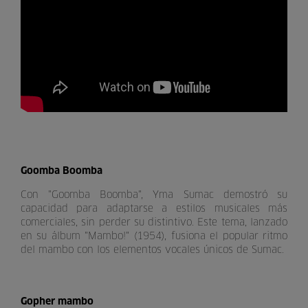
Goomba Boomba
Con "Goomba Boomba", Yma Sumac demostró su
capacidad para adaptarse a estilos musicales más
comerciales, sin perder su distintivo. Este tema, lanzado
en su álbum "Mambo!" (1954), fusiona el popular ritmo
del mambo con los elementos vocales únicos de Sumac.
Gopher mambo