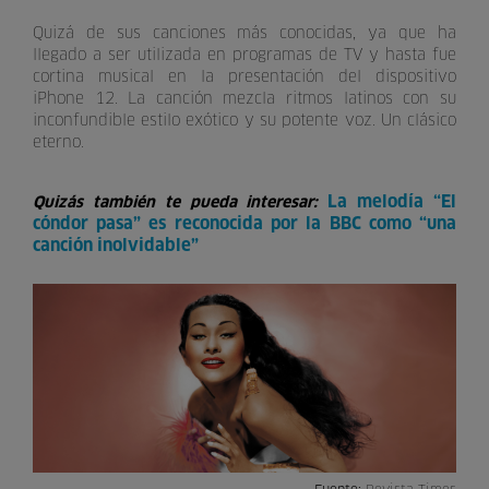
Quizá de sus canciones más conocidas, ya que ha
llegado a ser utilizada en programas de TV y hasta fue
cortina musical en la presentación del dispositivo
iPhone 12. La canción mezcla ritmos latinos con su
inconfundible estilo exótico y su potente voz. Un clásico
eterno.
La melodía “El
Quizás también te pueda interesar:
cóndor pasa” es reconocida por la BBC como “una
canción inolvidable”