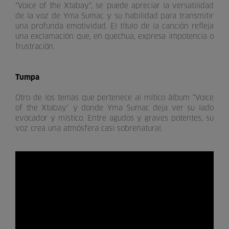
"Voice of the Xtabay", se puede apreciar la versatilidad
de la voz de Yma Sumac y su habilidad para transmitir
una profunda emotividad. El título de la canción refleja
una exclamación que, en quechua, expresa impotencia o
frustración.
Tumpa
Otro de los temas que pertenece al mítico álbum “Voice
of the Xtabay” y donde Yma Sumac deja ver su lado
evocador y místico. Entre agudos y graves potentes, su
voz crea una atmósfera casi sobrenatural.