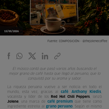
15/05/2026
Fuente: COMPOSICIÓN - @thejolenecoffee
El músico contó que pasó varios años buscando el
mejor grano de café hasta que llegó al peruano, que lo
conquistó por su aroma y sabor.
La riqueza peruana vuelve a ser noticia en todo el
café
Anthony Kiedis
mundo, esta vez, gracias al
.
,
vocalista y líder de los
Red Hot Chili Peppers
, lanzó
café premium
Jolene
, una marca de
que tiene como
grano peruano
ingrediente estrella al
. Según el mismo