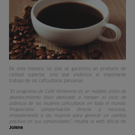
De esta manera, no solo se garantiza un producto de
calidad superior, sino que visibiliza el importante
trabajo de las caficultoras peruanas.
“El programa de Café Femenino es un modelo único de
abastecimiento ético dedicado a romper el ciclo de
pobreza de las mujeres caficultoras en todo el mundo.
Proporciona compensación directa y recursos,
empoderando a las mujeres para generar un cambio
positivo en sus comunidades”
, resalta la web oficial de
Jolene
.